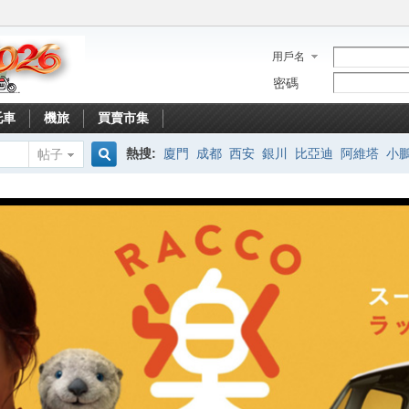
用戶名
密碼
托車
機旅
買賣市集
熱搜:
廈門
成都
西安
銀川
比亞迪
阿維塔
小
帖子
搜
索