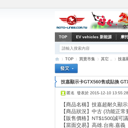
TOP
EV vehicles 新能源
摩
TOP
買賣市集
其它 ..
技嘉顯
技嘉顯示卡GTX560售或貼換 GTX
重
»
›
›
›
匿名
發表於 2015-12-10 13:55:2
【商品名稱】技嘉超耐久顯示卡
【商品狀況】中古 (功能正常要
【販售價格】NT$1500誠可
【當面交易】高雄.台南.嘉義