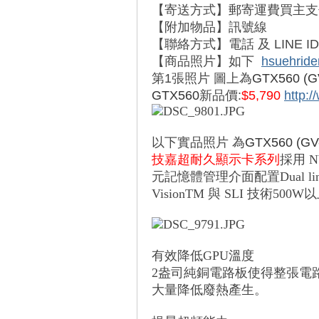
【寄送方式】郵寄運費買主支
【附加物品】訊號線
車
【聯絡方式】電話 及 LINE ID:0
【商品照片】如下
hsuehrid
第1張照片 圖上為
GTX560 (
G
GTX560
新品價:
$
5,790
http:
以下實品照片 為
GTX560 (
GV
技嘉超耐久顯示卡系列
採用 NV
地
元記憶體管理介面
配置Dual lin
VisionTM 與 SLI 技術
500W
有效降低GPU溫度
2盎司純銅電路板使得整張電
大量降低廢熱產生。
平