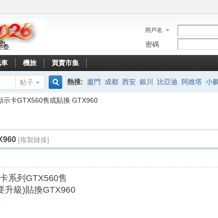
用戶名
密碼
托車
機旅
買賣市集
熱搜:
廈門
成都
西安
銀川
比亞迪
阿維塔
小
帖子
搜
示卡GTX560售或貼換 GTX960
索
960
[複製鏈接]
8
系列GTX560售
升級)貼換GTX960
議