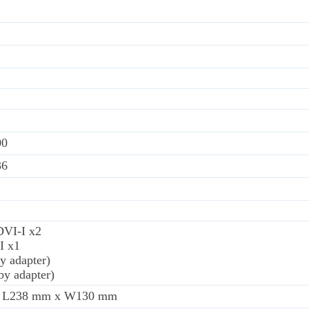
00
36
DVI-I x2
I x1
y adapter)
y adapter)
 L238 mm x W130 mm