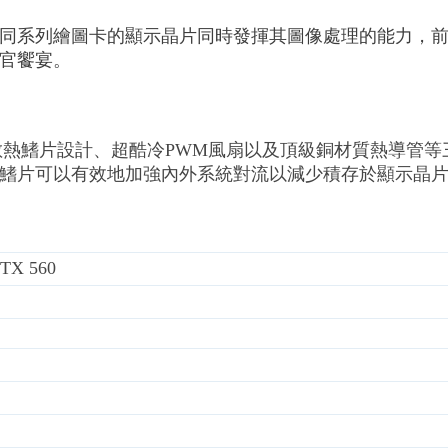
ss介面的同系列繪圖卡的顯示晶片同時發揮其圖像處理的能力
官饗宴。
傾斜式散熱鰭片設計、超酷冷PWM風扇以及頂級銅材質熱導
鰭片可以有效地加強內外系統對流以減少積存於顯示晶
GTX 560