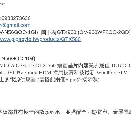
付
933273636
er@gmail.com
V-N56GOC-1GI) 圖下為GTX960 (
GV-960WF2OC-2GD)
//www.gigabyte.tw/products/GTX560
-N56GOC-1GI)
IDIA GeForce GTX 560 繪圖晶片
內建業界最佳 1GB G
k DVI-I*2 / mini HDMI
採用技嘉科技最新 WindForceTM
以上的電源供應器 (需搭配兩個6-pin外接電源)
路板都具有極佳的散熱效果，並搭配全固態電容、金屬電