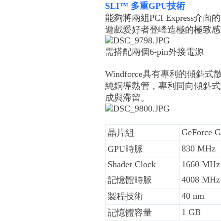
SLI™ 多重GPU技術
能夠將兩組PCI Expre
遊戲愛好者登峰造極的極致感
需搭配兩個6-pin外接電源
Windforce具有專利的
純銅導熱管，專利同向傾斜式
成與滯留。
GeForce 
晶片組
830 MHz
GPU時脈
Shader Clock
1660 MHz
4008 MHz
記憶體時脈
40 nm
製程技術
1 GB
記憶體容量