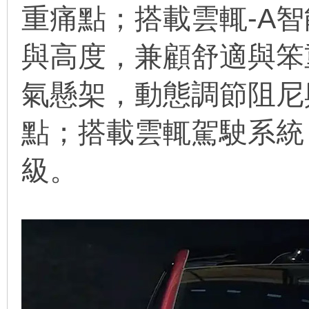
重痛點；搭載雲輒-A
與高度，兼顧舒適與笨
氣懸架，動態調節阻尼
點；搭載雲輒駕駛系統
級。