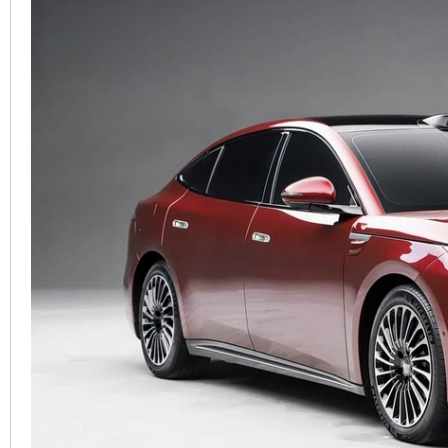
車
地
平