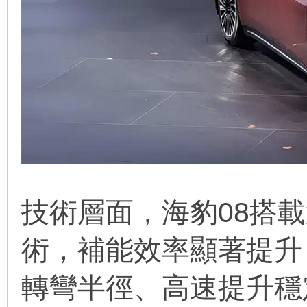
技術層面，海豹08搭
術，補能效率顯著提升
轉彎半徑、高速提升穩