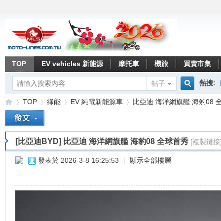
TOP
EV vehicles 新能源
摩托車
機旅
買賣市集
熱搜:
帖子
搜
TOP
綠能
EV 純電新能源車
比亞迪 海洋網旗艦 海豹08 
索
[比亞迪BYD]
比亞迪 海洋網旗艦 海豹08 全球首秀
[複製鏈接
重
»
›
›
›
發表於 2026-3-8 16:25:53
|
顯示全部樓層