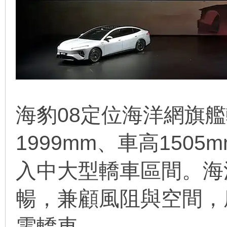
海豹08定位海洋網旗艦
1999mm、車高1505
入中大型轎車區間。海
暢，兼顧風阻與空間，
電轎車。