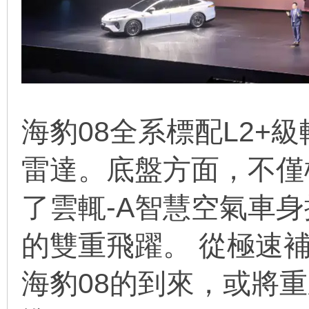
海豹08全系標配L2+
雷達。底盤方面，不僅
了雲輒-A智慧空氣車
的雙重飛躍。 從極速
海豹08的到來，或將